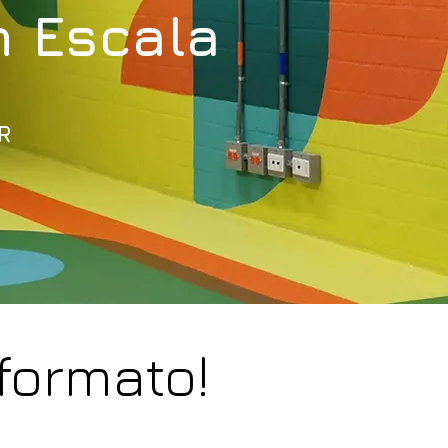
n Escala
R
 formato!