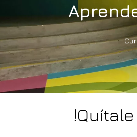
Aprende
Cur
!Quítale