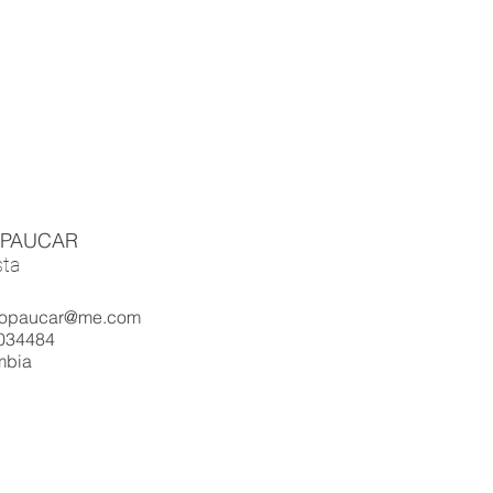
 PAUCAR
sta
dropaucar@me.com
7034484
mbia